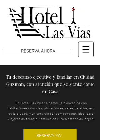
RESERVA AHORA
Tu descanso ejecutivo y familiar en Ciudad
Guzmán, con atención que se siente como
en Casa
En Hotel Las Vías te damos la bienvenida con
habitaciones cómodas, ubicación estratégica al ingreso
de la ciudad, y un servicio cálido y cercano. Ideal para
viajeros de trabajo, familias en ruta o estancias largas.
RESERVA YA!